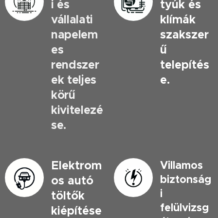
i és
tyúk és
vállalati
klímák
napelem
szakszer
es
ű
rendszer
telepítés
ek teljes
e.
körű
kivitelezé
se.
Elektrom
Villamos
biztonság
os autó
i
töltők
felülvizsg
kiépítése