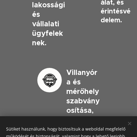
álat, és
lakossági
érintésvé
és
delem.
vállalati
ügyfelek
nek.
Villanyór
a és
mérőhely
szabvány
osítása,
teljesítm
énybővít
Sütiket használunk, hogy biztosítsuk a weboldal megfelelő
működését és biztonságát, valamint hogy a lehető legjobb