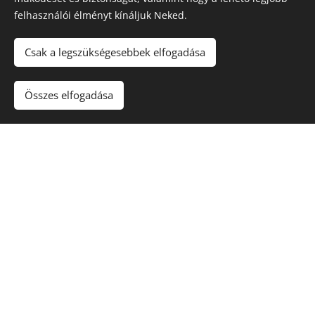
és
felhasználói élményt kínáljuk Neked.
Csak a legszükségesebbek elfogadása
Lépjen velünk
Összes elfogadása
kapcsolatba!
Név
E-mail