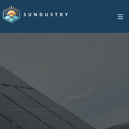
S U N D U S T R Y