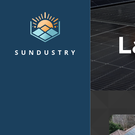
L
S U N D U S T R Y